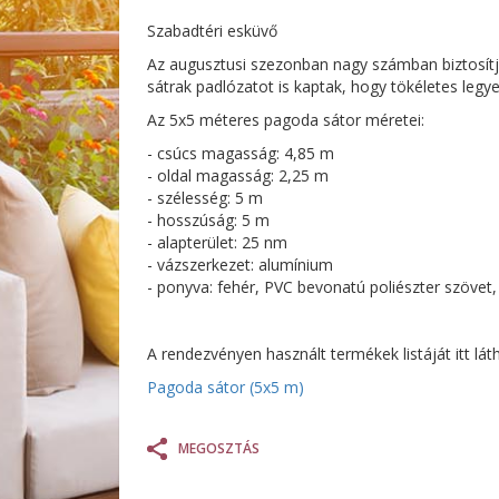
Szabadtéri esküvő
Az augusztusi szezonban nagy számban biztosítj
sátrak padlózatot is kaptak, hogy tökéletes leg
Az 5x5 méteres pagoda sátor méretei:
- csúcs magasság: 4,85 m
- oldal magasság: 2,25 m
- szélesség: 5 m
- hosszúság: 5 m
- alapterület: 25 nm
- vázszerkezet: alumínium
- ponyva: fehér, PVC bevonatú poliészter szövet,
A rendezvényen használt termékek listáját itt láth
Pagoda sátor (5x5 m)
MEGOSZTÁS