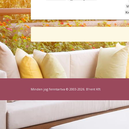
V
Ki
Minden jog fenntartva © 2003-2026. B'rent Kft