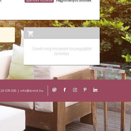
k
Spandex huzatok
Hagyományos textiliák
Önnek még nincsenek összegyűjtött
termékei
 26 570 030
|
info@brent.hu