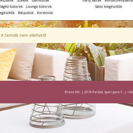
Asztalok
Székek
Garnitúrák
Party sátrak
Rendezvénysátra
ilágító bútorok
Lounge bútorok
Sátor kiegészítők
egészítők
Bárpultok
Kordonok
A termék nem elérhető!
B'rent Kft.
|
2074 Perbál, Ipari park 3.
|
+36