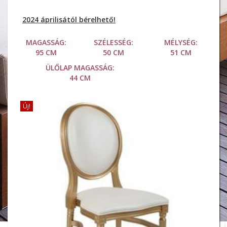
2024 áprilisától bérelhető!
MAGASSÁG:
SZÉLESSÉG:
MÉLYSÉG:
95 CM
50 CM
51 CM
ÜLŐLAP MAGASSÁG:
44 CM
Új!