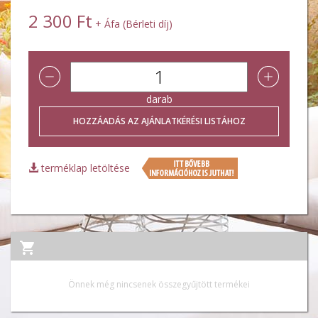
2 300 Ft
+ Áfa (Bérleti díj)
darab
terméklap letöltése
Önnek még nincsenek összegyűjtött termékei