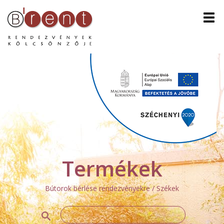
Men
Termékek
Bútorok bérlése rendezvényekre / Székek