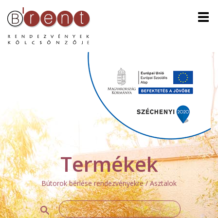
Men
Termékek
Bútorok bérlése rendezvényekre / Asztalok