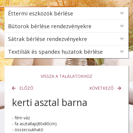
Éttermi eszközök bérlése
Bútorok bérlése rendezvényekre
Sátrak bérlése rendezvényekre
Textiliák és spandex huzatok bérlése
VISSZA A TALÁLATOKHOZ
ELŐZŐ
KÖVETKEZŐ
kerti asztal barna
- fém váz
- fa asztallap(80x80cm)
- összecsukható