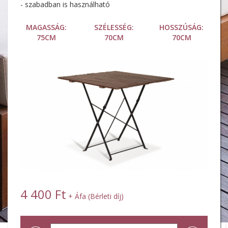
- szabadban is használható
MAGASSÁG:
SZÉLESSÉG:
HOSSZÚSÁG:
75CM
70CM
70CM
4 400 Ft
+ Áfa (Bérleti díj)