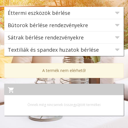
Éttermi eszközök bérlése
Bútorok bérlése rendezvényekre
Sátrak bérlése rendezvényekre
Textiliák és spandex huzatok bérlése
A termék nem elérhető!
Önnek még nincsenek összegyűjtött termékei