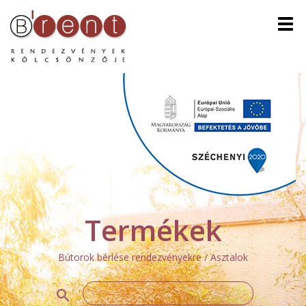
Men
Termékek
Bútorok bérlése rendezvényekre / Asztalok