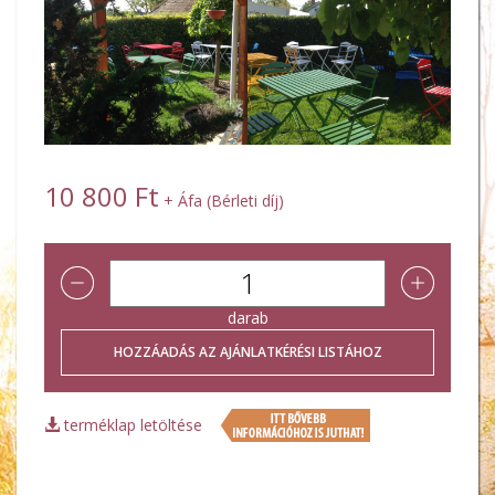
10 800 Ft
+ Áfa (Bérleti díj)
darab
terméklap letöltése