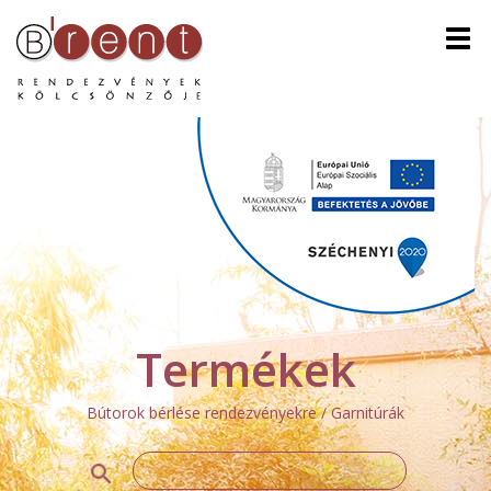
Men
Termékek
Bútorok bérlése rendezvényekre / Garnitúrák