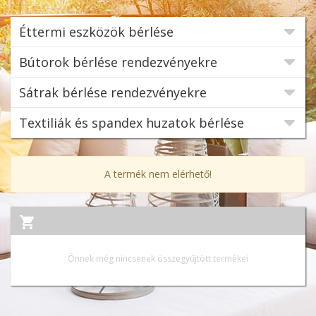
Éttermi eszközök bérlése
Bútorok bérlése rendezvényekre
Sátrak bérlése rendezvényekre
Textiliák és spandex huzatok bérlése
A termék nem elérhető!
Önnek még nincsenek összegyűjtött termékei