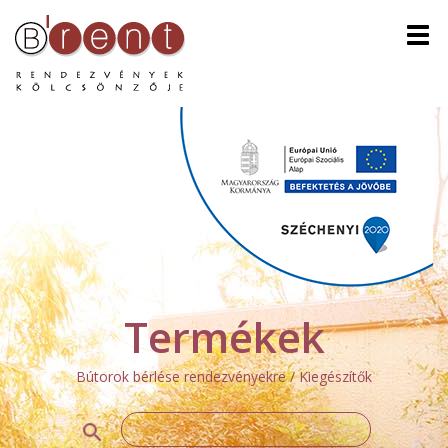
Men
Termékek
Bútorok bérlése rendezvényekre / Kiegészítők