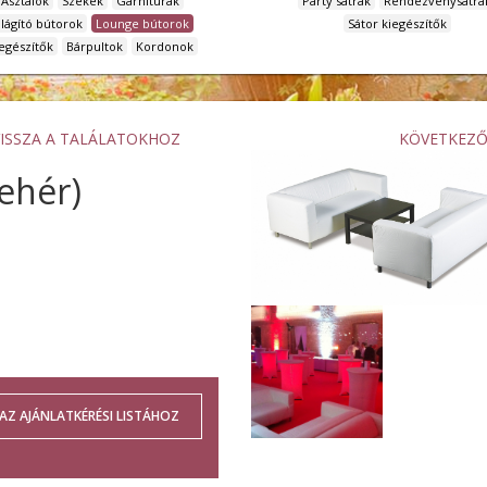
Asztalok
Székek
Garnitúrák
Party sátrak
Rendezvénysátra
ilágító bútorok
Lounge bútorok
Sátor kiegészítők
egészítők
Bárpultok
Kordonok
VISSZA A TALÁLATOKHOZ
KÖVETKEZ
fehér)