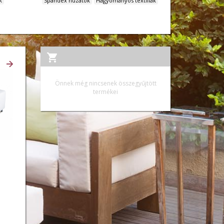
k
Spandex huzatok
Hagyományos textiliák
Ő
Önnek még nincsenek összegyűjtött
termékei