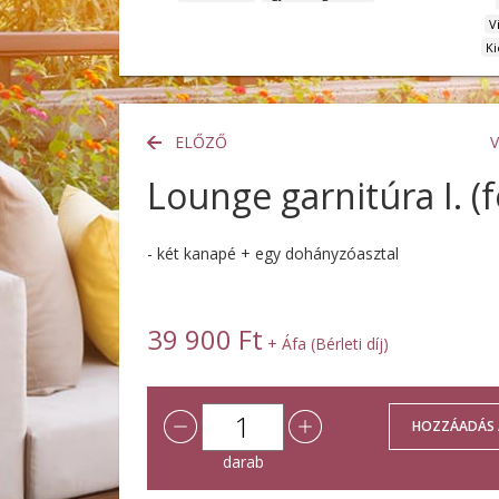
V
Ki
ELŐZŐ
Lounge garnitúra I. (
- két kanapé + egy dohányzóasztal
39 900 Ft
+ Áfa (Bérleti díj)
darab