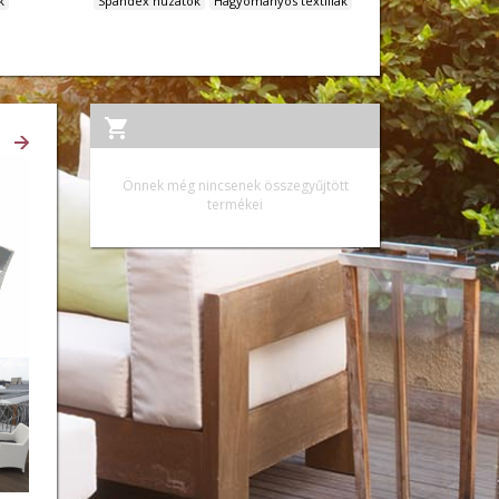
k
Spandex huzatok
Hagyományos textiliák
Ő
Önnek még nincsenek összegyűjtött
termékei