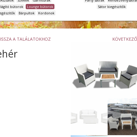
Asztalok
Székek
Garnitúrák
Party sátrak
Rendezvénysátra
ilágító bútorok
Lounge bútorok
Sátor kiegészítők
egészítők
Bárpultok
Kordonok
VISSZA A TALÁLATOKHOZ
KÖVETKEZ
ehér