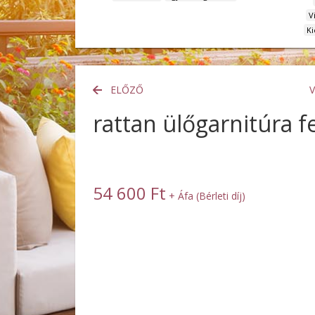
V
Ki
ELŐZŐ
rattan ülőgarnitúra f
54 600 Ft
+ Áfa (Bérleti díj)