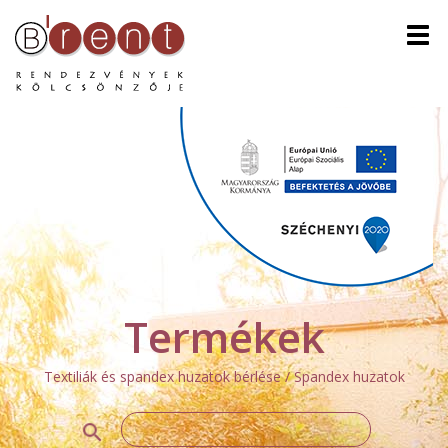
Men
Termékek
Textiliák és spandex huzatok bérlése / Spandex huzatok