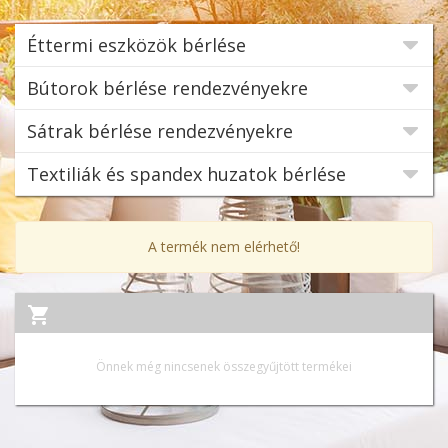
Éttermi eszközök bérlése
Bútorok bérlése rendezvényekre
Sátrak bérlése rendezvényekre
Textiliák és spandex huzatok bérlése
A termék nem elérhető!
Önnek még nincsenek összegyűjtött termékei