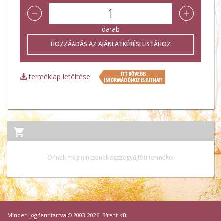
darab
terméklap letöltése
Önnek még nincsenek összegyűjtött termékei
Minden jog fenntartva © 2003-2026. B'rent Kft