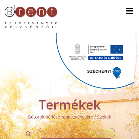
Men
Termékek
Bútorok bérlése rendezvényekre / Székek