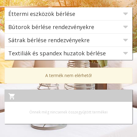
Éttermi eszközök bérlése
Bútorok bérlése rendezvényekre
Sátrak bérlése rendezvényekre
Textiliák és spandex huzatok bérlése
A termék nem elérhető!
Önnek még nincsenek összegyűjtött termékei