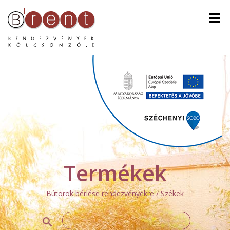
Men
Termékek
Bútorok bérlése rendezvényekre / Székek