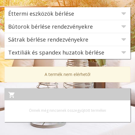
Éttermi eszközök bérlése
Bútorok bérlése rendezvényekre
Sátrak bérlése rendezvényekre
Textiliák és spandex huzatok bérlése
A termék nem elérhető!
Önnek még nincsenek összegyűjtött termékei