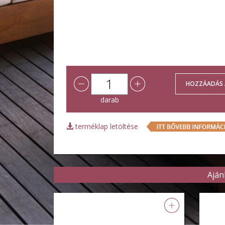
darab
terméklap letöltése
Aján