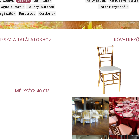
Asztalok
Székek
Garnitúrák
Party sátrak
Rendezvénysátra
ilágító bútorok
Lounge bútorok
Sátor kiegészítők
egészítők
Bárpultok
Kordonok
VISSZA A TALÁLATOKHOZ
KÖVETKEZ
MÉLYSÉG:
40 CM