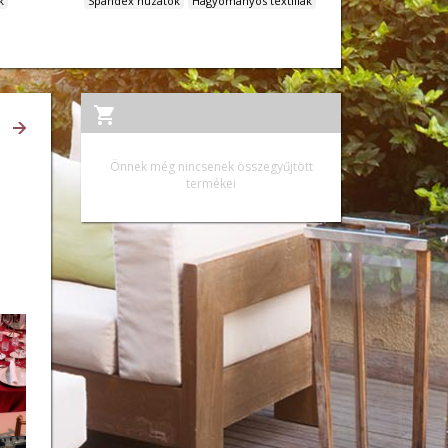
k
Spandex huzatok
Hagyományos textiliák
Ő
Önnek még nincsenek összegyűjtött
termékei