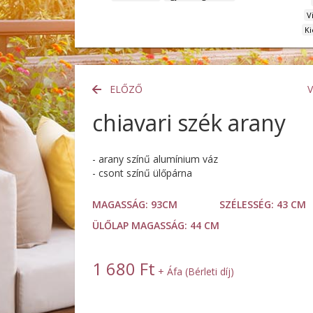
V
Ki
ELŐZŐ
chiavari szék arany
- arany színű alumínium váz
- csont színű ülőpárna
MAGASSÁG:
93CM
SZÉLESSÉG:
43 CM
ÜLŐLAP MAGASSÁG:
44 CM
1 680 Ft
+ Áfa (Bérleti díj)