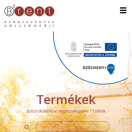
Men
Termékek
Bútorok bérlése rendezvényekre / Székek