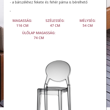
- a bárszékhez fekete és fehér párna is bérelhető
MAGASSÁG:
SZÉLESSÉG:
MÉLYSÉG:
116 CM
47 CM
54 CM
ÜLŐLAP MAGASSÁG:
74 CM