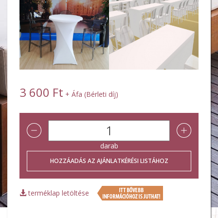
3 600 Ft
+ Áfa (Bérleti díj)
darab
terméklap letöltése