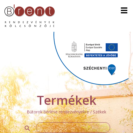
Men
Termékek
Bútorok bérlése rendezvényekre / Székek