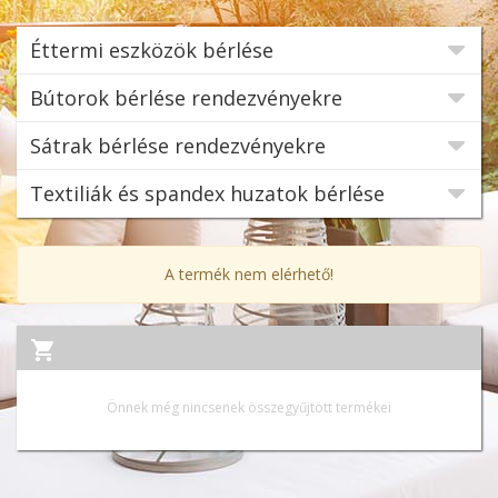
Éttermi eszközök bérlése
Bútorok bérlése rendezvényekre
Sátrak bérlése rendezvényekre
Textiliák és spandex huzatok bérlése
A termék nem elérhető!
Önnek még nincsenek összegyűjtött termékei