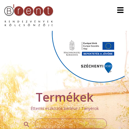
Men
Termékek
Éttermi eszközök bérlése / Tányérok